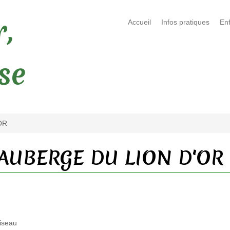
,
Accueil
Infos pratiques
En
ise
OR
 L'AUBERGE DU LION D'OR
piseau