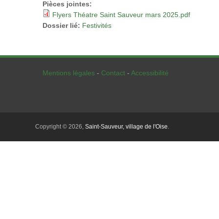
Pièces jointes:
Flyers Théatre Saint Sauveur mars 2025.pdf
Dossier lié:
Festivités
Mentions légales
-
Contact
-
Accessibilité
Copyright © 2026,
Saint-Sauveur, village de l'Oise
.