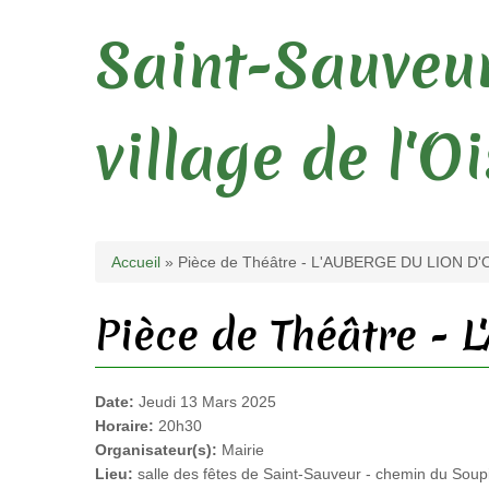
Saint-Sauveur
village de l'O
Vous êtes ici
Accueil
» Pièce de Théâtre - L'AUBERGE DU LION D'
Pièce de Théâtre -
Date:
Jeudi 13 Mars 2025
Horaire:
20h30
Organisateur(s):
Mairie
Lieu:
salle des fêtes de Saint-Sauveur - chemin du Sou