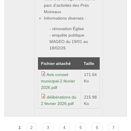
parc d’activités des Prés
Moireaux
Informations diverses :
- rénovation Église
- enquête publique
MAGEO du 19/01 au
18/02/26
Fichier attaché
Taille
Avis conseil
171.64
municipal-2 février
Ko
2026.pdf
délibérations du
215.98
2 février 2026.pdf
Ko
Pages
1
2
3
4
5
6
7