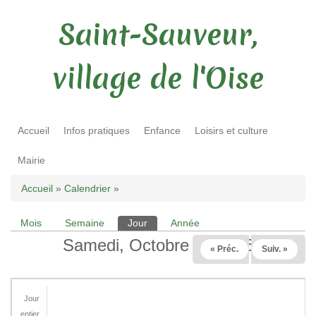
Saint-Sauveur,
village de l'Oise
Accueil
Infos pratiques
Enfance
Loisirs et culture
Mairie
Vous êtes ici
Accueil
»
Calendrier
»
Mois
Semaine
Jour
(onglet actif)
Année
Onglets principaux
Samedi, Octobre 18 2025
« Préc.
Suiv. »
Jour
entier