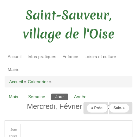
Saint-Sauveur,
village de l'Oise
Accueil
Infos pratiques
Enfance
Loisirs et culture
Mairie
Vous êtes ici
Accueil
»
Calendrier
»
Mois
Semaine
Jour
(onglet actif)
Année
Onglets principaux
Mercredi, Février 25 2026
« Préc.
Suiv. »
Jour
entier