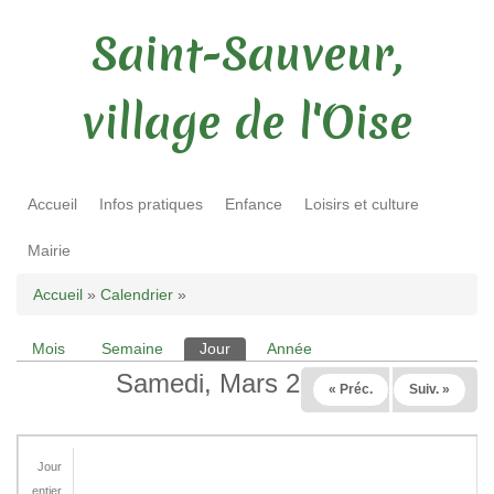
Saint-Sauveur,
village de l'Oise
Accueil
Infos pratiques
Enfance
Loisirs et culture
Mairie
Vous êtes ici
Accueil
»
Calendrier
»
Mois
Semaine
Jour
(onglet actif)
Année
Onglets principaux
Samedi, Mars 21 2026
« Préc.
Suiv. »
Jour
entier