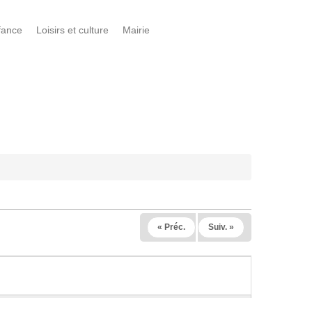
fance
Loisirs et culture
Mairie
« Préc.
Suiv. »