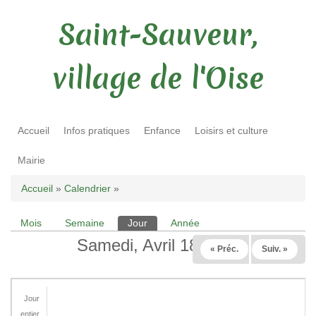
Saint-Sauveur,
village de l'Oise
Accueil
Infos pratiques
Enfance
Loisirs et culture
Mairie
Vous êtes ici
Accueil
»
Calendrier
»
Mois
Semaine
Jour
(onglet actif)
Année
Onglets principaux
Samedi, Avril 18 2026
« Préc.
Suiv. »
Jour
entier