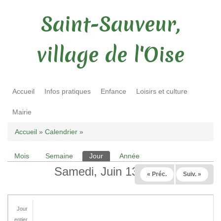
Saint-Sauveur,
village de l'Oise
Accueil
Infos pratiques
Enfance
Loisirs et culture
Mairie
Vous êtes ici
Accueil
»
Calendrier
»
Mois
Semaine
Jour
(onglet actif)
Année
Onglets principaux
Samedi, Juin 13 2026
« Préc.
Suiv. »
Jour
entier