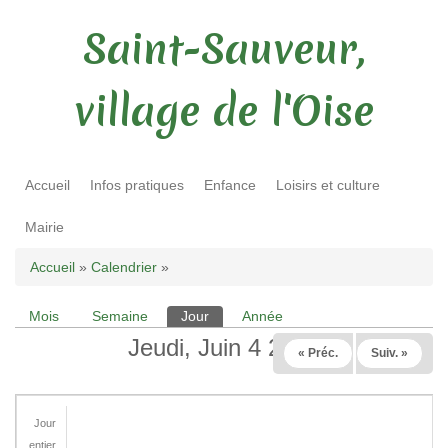
Saint-Sauveur,
village de l'Oise
Accueil
Infos pratiques
Enfance
Loisirs et culture
Mairie
Vous êtes ici
Accueil
»
Calendrier
»
Mois
Semaine
Jour
(onglet actif)
Année
Onglets principaux
Jeudi, Juin 4 2026
« Préc.
Suiv. »
Jour
entier