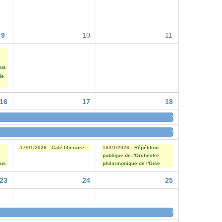
9
10
11
lus
de
16
17
18
»
»
17/01/2026
Café litteraire
18/01/2026
Répétition
publique de l'Orchestre
lus
philarmonique de l'Oise
23
24
25
»