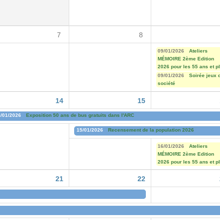
7
8
09/01/2026
Ateliers
MÉMOIRE 2ème Edition
2026 pour les 55 ans et p
09/01/2026
Soirée jeux 
société
14
15
/01/2026
Exposition 50 ans de bus gratuits dans l'ARC
15/01/2026
Recensement de la population 2026
16/01/2026
Ateliers
MÉMOIRE 2ème Edition
2026 pour les 55 ans et p
21
22