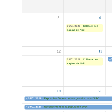
5
6
06/01/2026
Collecte des
sapins de Noël
12
13
14
13/01/2026
Collecte des
sapins de Noël
19
20
«
14/01/2026
Exposition 50 ans de bus gratuits dans l'ARC
«
15/01/2026
Recensement de la population 2026