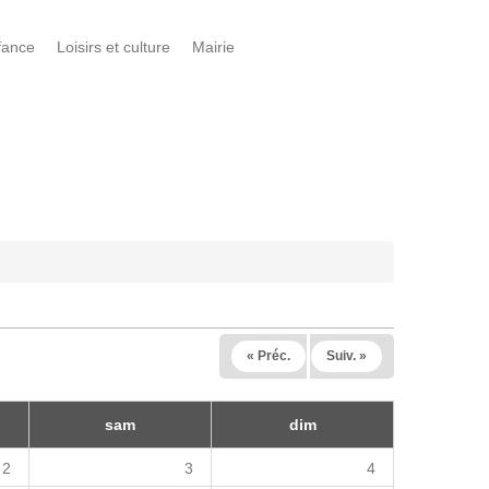
fance
Loisirs et culture
Mairie
« Préc.
Suiv. »
sam
dim
2
3
4