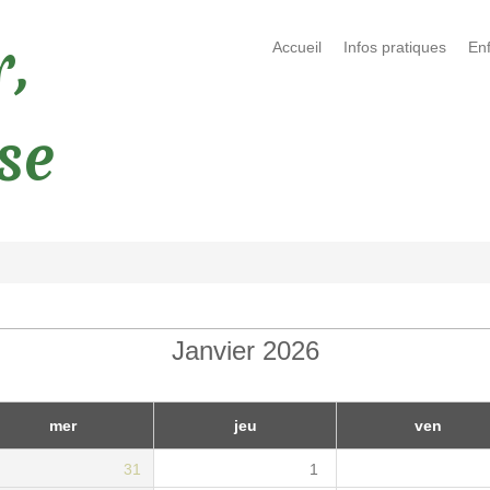
,
Accueil
Infos pratiques
En
ise
Janvier 2026
mer
jeu
ven
31
1