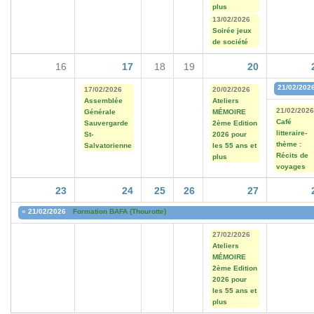
plus
13/02/2026
Soirée jeux
de société
16
17
18
19
20
21/02/202
17/02/2026
20/02/2026
Assemblée
Ateliers
21/02/2026
Générale
MÉMOIRE
Café
Sauvergarde
2ème Edition
litteraire-
St-
2026 pour
thème :
Salvatorienne
les 55 ans et
Récits de
plus
voyages
23
24
25
26
27
«
21/02/2026
Formation BAFA (Thourotte)
27/02/2026
Ateliers
MÉMOIRE
2ème Edition
2026 pour
les 55 ans et
plus