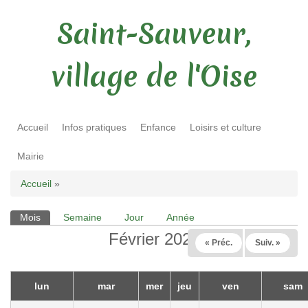
Saint-Sauveur,
village de l'Oise
Accueil
Infos pratiques
Enfance
Loisirs et culture
Mairie
Vous êtes ici
Accueil
»
Mois
(onglet actif)
Semaine
Jour
Année
Onglets principaux
Février 2026
« Préc.
Suiv. »
lun
mar
mer
jeu
ven
sam